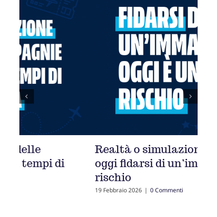
Realtà o simulazione? Perché
Edi
oggi fidarsi di un’immagine è un
di 
rischio
13 Ott
19 Febbraio 2026
|
0 Commenti