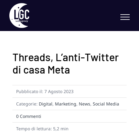
Skip
to
content
Threads, L’anti-Twitter
di casa Meta
Pubblicato il: 7 Agosto 2023
Categorie:
Digital
,
Marketing
,
News
,
Social Media
on
0 Commenti
Threads,
L’anti-
Tempo di lettura: 5,2 min
Twitter