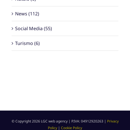
Natale (6)
News (112)
Social Media (55)
Turismo (6)
© Copyright
2026 LGC web agency | P.IVA: 04912920263 |
Privacy