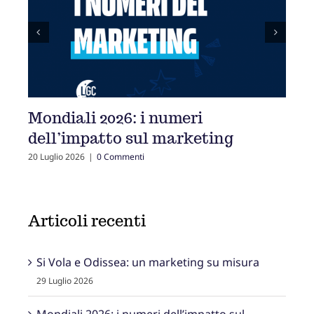
I 6 bias cognitivi che spingono
La 
all’acquisto (e come usarli nel
bra
marketing)
25 Giu
2 Luglio 2026
|
0 Commenti
Articoli recenti
Si Vola e Odissea: un marketing su misura
29 Luglio 2026