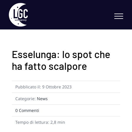
Skip
to
content
Esselunga: lo spot che
ha fatto scalpore
Pubblicato il: 9 Ottobre 2023
Categorie:
News
on
0 Commenti
Esselunga:
lo
Tempo di lettura: 2,8 min
spot