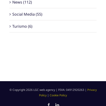
News (112)
Social Media (55)
Turismo (6)
© Copyright
2026 LGC web agency | P.IVA: 04912920263 |
Privacy
Policy
|
Cookie Policy
Facebook
LinkedIn