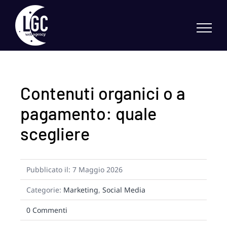
Skip
to
content
Contenuti organici o a
pagamento: quale
scegliere
Pubblicato il: 7 Maggio 2026
Categorie:
Marketing
,
Social Media
on
0 Commenti
Contenuti