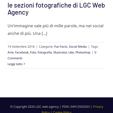
le sezioni fotografiche di LGC Web
Agency
Un’immagine vale più di mille parole, ma nei social
anche di più. Una [...]
19 Settembre 2018
|
Categorie:
Fun Facts
,
Social Media
|
Tags:
Arte
,
Facebook
,
Foto
,
Fotografia
,
Illustrator
,
Like
,
Photoshop
|
0
Commenti
Leggi tutto
© Copyright
2026 LGC web agency | P.IVA: 04912920263 |
Privacy
Policy
|
Cookie Policy