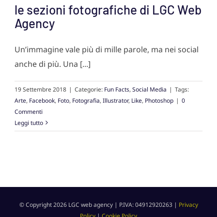
le sezioni fotografiche di LGC Web
Agency
Un’immagine vale più di mille parole, ma nei social
anche di più. Una [...]
19 Settembre 2018
|
Categorie:
Fun Facts
,
Social Media
|
Tags:
Arte
,
Facebook
,
Foto
,
Fotografia
,
Illustrator
,
Like
,
Photoshop
|
0
Commenti
Leggi tutto
© Copyright
2026 LGC web agency | P.IVA: 04912920263 |
Privacy
Policy
|
Cookie Policy